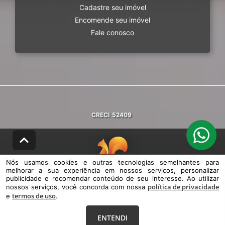
Cadastre seu imóvel
Encomende seu imóvel
Fale conosco
CRECI
52409
Nós usamos cookies e outras tecnologias semelhantes para
melhorar a sua experiência em nossos serviços, personalizar
© DESENVOLVIDO PELA
AGIL.NET
publicidade e recomendar conteúdo de seu interesse. Ao utilizar
política de privacidade
nossos serviços, você concorda com nossa
Nós usamos cookies e outras tecnologias semelhantes para melhorar a
termos de uso
e
.
sua experiência em nossos serviços, personalizar publicidade e
recomendar conteúdo de seu interesse. Ao utilizar nossos serviços,
você concorda com nossa política de privacidade e termos de uso.
ENTENDI
Política de Privacidade
Termos de uso