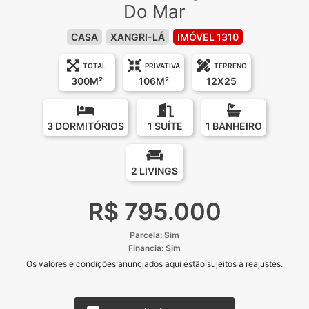
Do Mar
CASA
XANGRI-LÁ
IMÓVEL 1310
TOTAL
PRIVATIVA
TERRENO
300M²
106M²
12X25
3 DORMITÓRIOS
1 SUÍTE
1 BANHEIRO
2 LIVINGS
R$ 795.000
Parcela: Sim
Financia: Sim
Os valores e condições anunciados aqui estão sujeitos a reajustes.