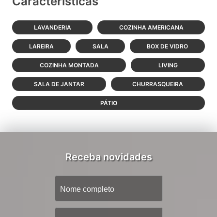
Características
LAVANDERIA
COZINHA AMERICANA
LAREIRA
SALA
BOX DE VIDRO
COZINHA MONTADA
LIVING
SALA DE JANTAR
CHURRASQUEIRA
PÁTIO
Receba novidades