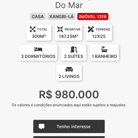
Do Mar
CASA
XANGRI-LÁ
IMÓVEL 1316
TOTAL
PRIVATIVA
TERRENO
300M²
147.25M²
12X25
3 DORMITÓRIOS
2 SUÍTES
1 BANHEIRO
2 LIVINGS
R$ 980.000
Os valores e condições anunciados aqui estão sujeitos a reajustes.
Tenho interesse