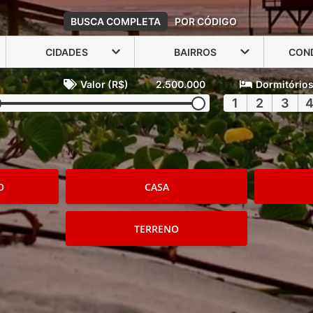
BUSCA COMPLETA
POR CÓDIGO
CIDADES
BAIRROS
CON
Valor (R$)
2.500.000
Dormitório
1
2
3
O
CASA
TERRENO