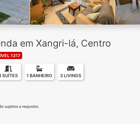
nda em Xangri-lá, Centro
ÓVEL 1317
3 SUÍTES
1 BANHEIRO
3 LIVINGS
o sujeitos a reajustes.