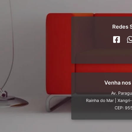
Redes S
Venha nos
Av. Parag
Rainha do Mar
|
Xangri
CEP: 95