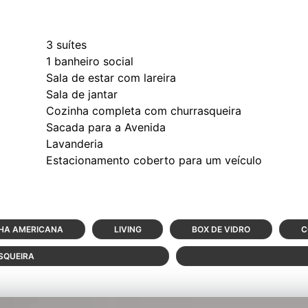
3 suítes
1 banheiro social
Sala de estar com lareira
Sala de jantar
Cozinha completa com churrasqueira
Sacada para a Avenida
Lavanderia
HA AMERICANA
LIVING
BOX DE VIDRO
C
SQUEIRA