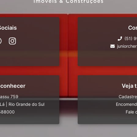
ociais
Co
(51) 
juniorche
 conhecer
Veja
uassu 759
Cadastre
-Lá
|
Rio Grande do Sul
Encomende
588000
Fale 