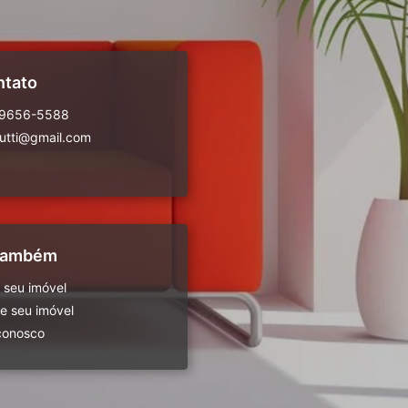
ntato
99656-5588
rutti@gmail.com
 também
 seu imóvel
 seu imóvel
conosco