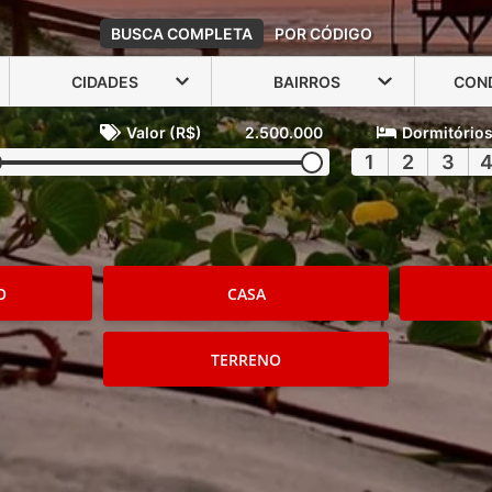
BUSCA COMPLETA
POR CÓDIGO
CIDADES
BAIRROS
CON
Valor (R$)
2.500.000
Dormitório
1
2
3
O
CASA
TERRENO