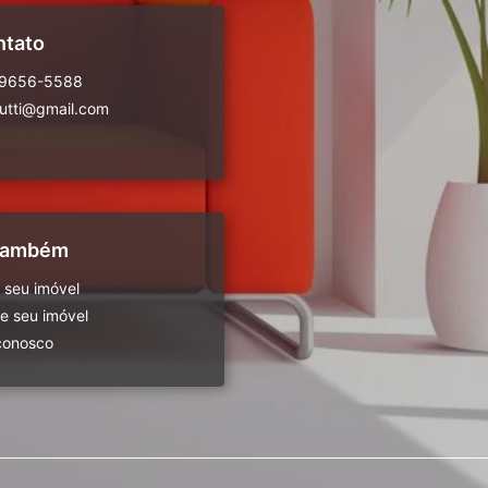
ntato
99656-5588
rutti@gmail.com
 também
 seu imóvel
 seu imóvel
conosco