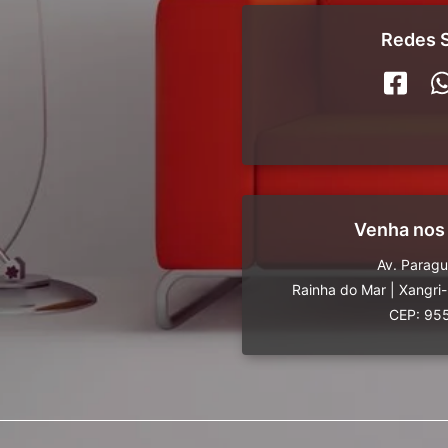
Redes S
Venha nos
Av. Parag
Rainha do Mar
|
Xangri
CEP: 95