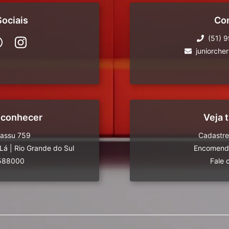
ociais
Co
(51) 
juniorche
 conhecer
Veja
uassu 759
Cadastre
-Lá
|
Rio Grande do Sul
Encomende
588000
Fale 