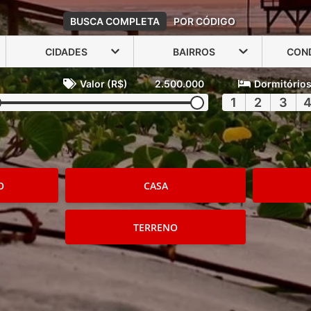
BUSCA COMPLETA
POR CÓDIGO
CIDADES
BAIRROS
CON
Valor (R$)
2.500.000
Dormitório
1
2
3
O
CASA
TERRENO