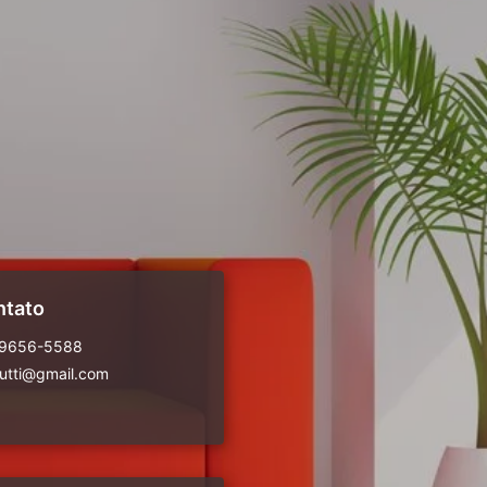
ntato
99656-5588
rutti@gmail.com