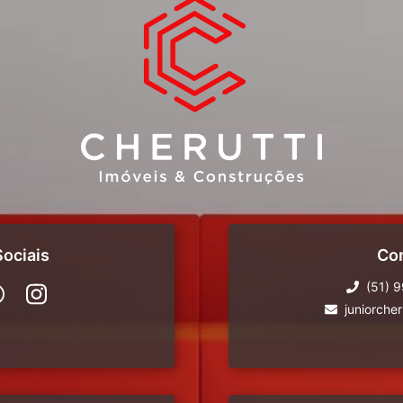
ociais
Co
(51) 
juniorche