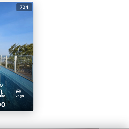
724
O
uíte
1 vaga
00