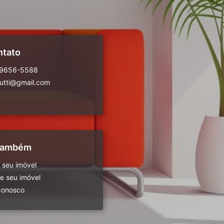
ntato
99656-5588
rutti@gmail.com
 também
 seu imóvel
 seu imóvel
conosco