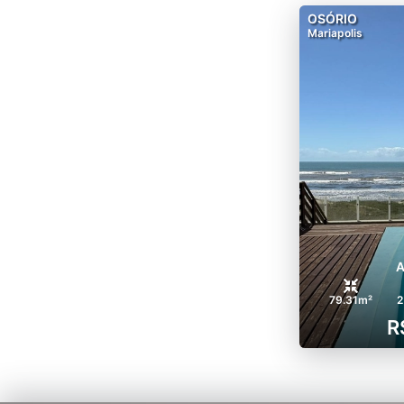
OSÓRIO
Mariapolis
79.31m²
2
R