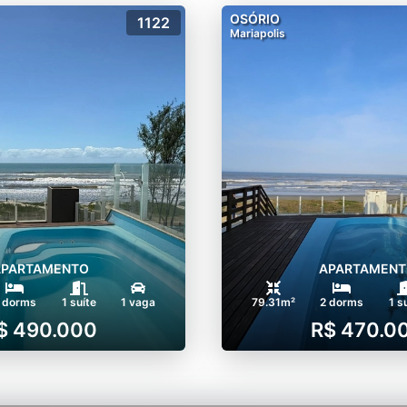
OSÓRIO
1122
Mariapolis
APARTAMENTO
APARTAMENT
 dorms
1 suíte
1 vaga
79.31m²
2 dorms
1 s
$ 490.000
R$ 470.0