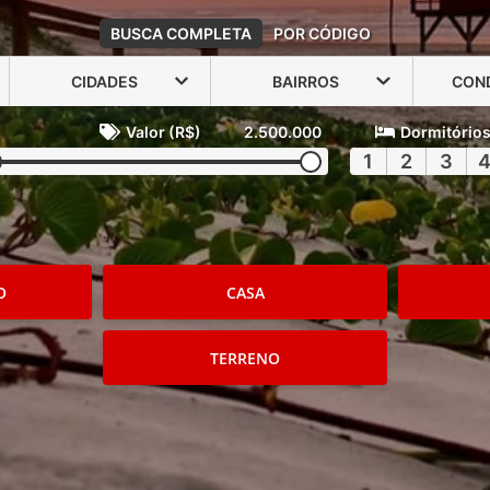
BUSCA COMPLETA
POR CÓDIGO
CIDADES
BAIRROS
CON
Valor (R$)
2.500.000
Dormitório
1
2
3
O
CASA
TERRENO