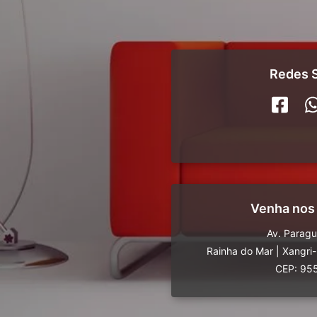
Redes S
Venha nos
Av. Parag
Rainha do Mar
|
Xangri
CEP: 95