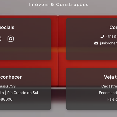
ociais
Co
(51) 
juniorche
 conhecer
Veja
uassu 759
Cadastre
-Lá
|
Rio Grande do Sul
Encomende
588000
Fale 