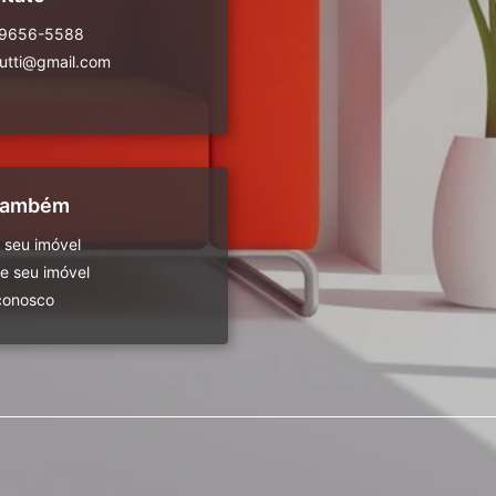
99656-5588
rutti@gmail.com
 também
 seu imóvel
 seu imóvel
conosco