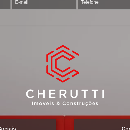
ociais
Co