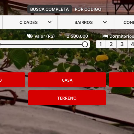
BUSCA COMPLETA
POR CÓDIGO
CIDADES
BAIRROS
CON
Valor (R$)
2.500.000
Dormitório
1
2
3
O
CASA
TERRENO