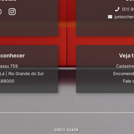
(51) 
juniorche
 conhecer
Veja
uassu 759
Cadastre
-Lá
|
Rio Grande do Sul
Encomende
588000
Fale 
CRECI
52409