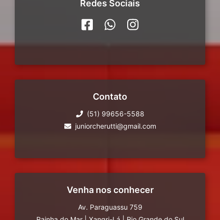
Redes Sociais
Contato
(51) 99656-5588
juniorcherutti@gmail.com
Venha nos conhecer
Av. Paraguassu 759
Rainha do Mar
|
Xangri-Lá
|
Rio Grande do Sul