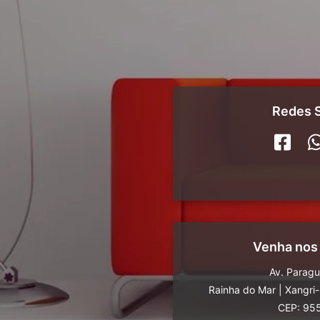
Redes S
Venha nos
Av. Parag
Rainha do Mar
|
Xangri
CEP: 95