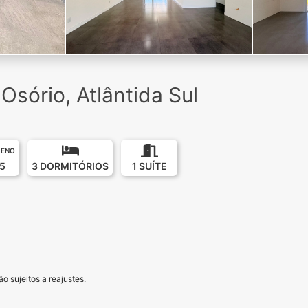
sório, Atlântida Sul
RENO
5
3 DORMITÓRIOS
1 SUÍTE
o sujeitos a reajustes.