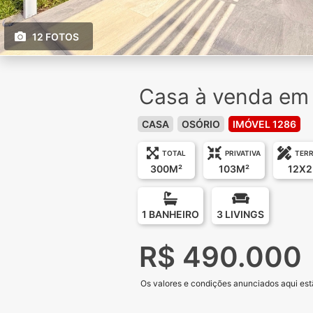
12 FOTOS
Casa à venda em O
CASA
OSÓRIO
IMÓVEL 1286
TOTAL
PRIVATIVA
TER
300M²
103M²
12X2
1 BANHEIRO
3 LIVINGS
R$ 490.000
Os valores e condições anunciados aqui estã