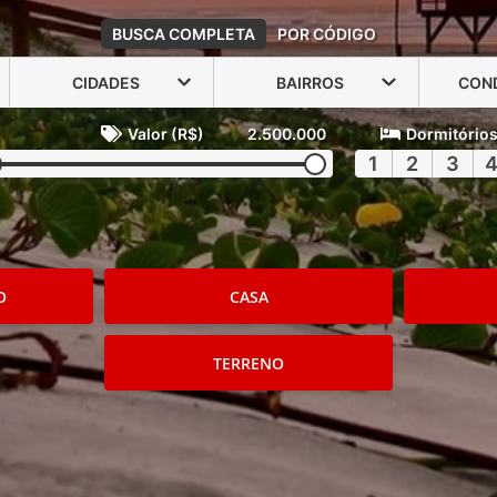
BUSCA COMPLETA
POR CÓDIGO
CIDADES
BAIRROS
CON
Valor (R$)
2.500.000
Dormitório
1
2
3
O
CASA
TERRENO