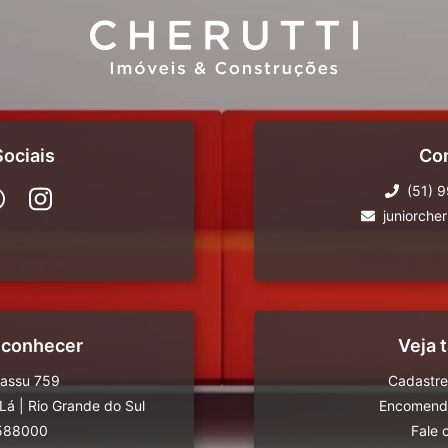
ociais
Co
(51) 
juniorche
 conhecer
Veja
uassu 759
Cadastre
-Lá
|
Rio Grande do Sul
Encomende
588000
Fale 